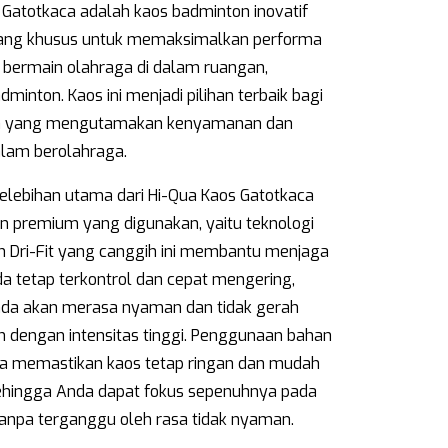
 Gatotkaca adalah kaos badminton inovatif
cang khusus untuk memaksimalkan performa
bermain olahraga di dalam ruangan,
minton. Kaos ini menjadi pilihan terbaik bagi
n yang mengutamakan kenyamanan dan
lam berolahraga.
kelebihan utama dari Hi-Qua Kaos Gatotkaca
n premium yang digunakan, yaitu teknologi
an Dri-Fit yang canggih ini membantu menjaga
da tetap terkontrol dan cepat mengering,
da akan merasa nyaman dan tidak gerah
n dengan intensitas tinggi. Penggunaan bahan
juga memastikan kaos tetap ringan dan mudah
ehingga Anda dapat fokus sepenuhnya pada
anpa terganggu oleh rasa tidak nyaman.