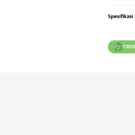
Spesifikasi
TOKO