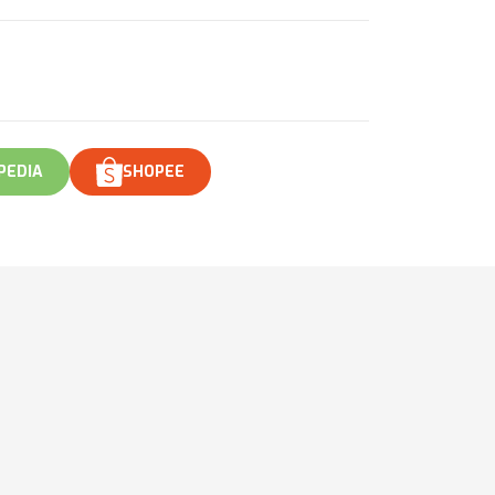
SHOPEE
PEDIA